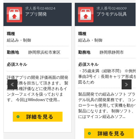
求人番号0248024
求人番号0248009
アプリ開発
プラモデル玩具
職種
職種
組込み・制御
組込み・制御
勤務地
静岡県浜松市東区
勤務地
静岡県静岡市
必須スキル
必須スキル
・35歳未満（経験不問） ※例外
事由3号イ：長期キャリア形成を
評価アプリの開発 評価画面の開発
図るため
設計業務を担当して頂きます。 製
品は各種評価などに使用されるイ
ンタ―フェイスを扱っておりま
製品開発での組込みソフト プラ
す。 今回はWindowsで使用...
デル玩具の開発業務です。 コン
ローラーを使用して実機を動かす
製品になります。 制御ソフト、
にはマイコン組込みソフ...