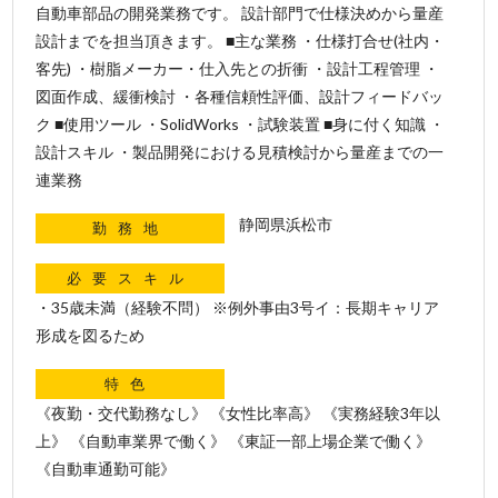
自動車部品の開発業務です。 設計部門で仕様決めから量産
設計までを担当頂きます。 ■主な業務 ・仕様打合せ(社内・
客先) ・樹脂メーカー・仕入先との折衝 ・設計工程管理 ・
図面作成、緩衝検討 ・各種信頼性評価、設計フィードバッ
ク ■使用ツール ・SolidWorks ・試験装置 ■身に付く知識 ・
設計スキル ・製品開発における見積検討から量産までの一
連業務
静岡県浜松市
勤務地
必要スキル
・35歳未満（経験不問） ※例外事由3号イ：長期キャリア
形成を図るため
特色
《夜勤・交代勤務なし》 《女性比率高》 《実務経験3年以
上》 《自動車業界で働く》 《東証一部上場企業で働く》
《自動車通勤可能》