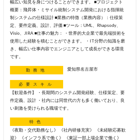
幅広い知見を身につけることができます。 ■プロジェクト
概要：飛昇体・ミサイル統制システム開発における指揮統
制システムの仕様設計 ■業務の特徴（業務内容）：仕様策
定、要件定義、設計、評価 ■ツール：UML、Rhapsody、
Visio、JIRA ■仕事の魅力： ・世界的大企業で最先端技術を
使用した経験を積むことができます。 ・IT分野の知識を磨
き、幅広い仕事内容でエンジニアとして成長ができる環境
です。
愛知県名古屋市
勤務地
必要スキル
【歓迎条件】 ・長期間のシステム開発経験、仕様策定、要
件定義、設計 ・社内には同世代の方も多く働いており、良
い刺激を受けられる職場です。
特色
《夜勤・交代勤務なし》 《社内研修充実》 《未経験応募歓
迎》 《インフラ系で働く》 《東証一部上場企業で働く》