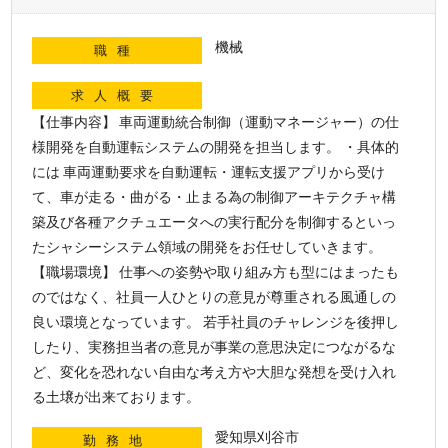
機械
職種
求人概要
【仕事内容】 車両運動統合制御（運動マネージャー）の仕
様開発を自動運転システムの開発を担当します。 ・具体的
には 車両運動要求を自動運転・運転支援アプリから受け
て、車が走る・曲がる・止まる為の制御アーキテクチャ構
築及び各種アクチュエータへの実行配分を制御するといっ
たシャシーシステム領域の開発をお任せしていきます。
【職場環境】 仕事への姿勢や取り組み方も型にはまったも
のではなく、社員一人ひとりの意見が尊重される風通しの
良い環境となっています。 若手社員のチャレンジを後押し
したり、実務担当者の意見が事業の意思決定につながるな
ど、変化を恐れない自由な考え方や大胆な発想を受け入れ
る土壌が出来ております。
愛知県刈谷市
勤務地