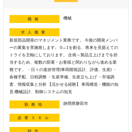
機械
職種
求人概要
新規部品開発のマネジメント業務です。 今後の開発メンバ
ーの募集を実施致します。 0→1を創る、将来を見据えての
トライを主軸にしております。 企画～製品立上げまでを担
当するため、複数の部署・お客様と関わりながら進める業
務です。 ・日々の進捗管理(車両開発設計、評価、生産) ・
各種手配、日程調整 ・生産準備、生産立ち上げ ・市場調
査、情報収集と分析 【活かせる経験】 車両構造・機能の知
見 機械設計、制御システムの知見
静岡県磐田市
勤務地
必要スキル
特色