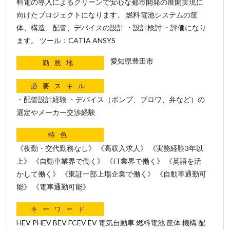
料電の導入によるクリーンで安心な都市開発の展開実現に
向けたプロジェクトになります。 燃料電池システムの筐
体、構造、配管、デバイスの設計 ・設計検討 ・評価になり
ます。 ツール：CATIA ANSYS
愛知県豊田市
勤務地
必要スキル
・配管設計経験 ・デバイス（ポンプ、ブロワ、弁など）の
選定やメーカー交渉経験
特色
《夜勤・交代勤務なし》 《高収入求人》 《実務経験3年以
上》 《自動車業界で働く》 《IT業界で働く》 《英語を活
かして働く》 《東証一部上場企業で働く》 《自動車通勤可
能》 《電車通勤可能》
キーワード
HEV PHEV BEV FCEV EV 電気自動車 燃料電池 筐体 機構 配