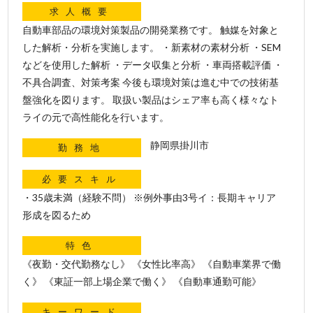
求人概要
自動車部品の環境対策製品の開発業務です。 触媒を対象と
した解析・分析を実施します。 ・新素材の素材分析 ・SEM
などを使用した解析 ・データ収集と分析 ・車両搭載評価 ・
不具合調査、対策考案 今後も環境対策は進む中での技術基
盤強化を図ります。 取扱い製品はシェア率も高く様々なト
ライの元で高性能化を行います。
静岡県掛川市
勤務地
必要スキル
・35歳未満（経験不問） ※例外事由3号イ：長期キャリア
形成を図るため
特色
《夜勤・交代勤務なし》 《女性比率高》 《自動車業界で働
く》 《東証一部上場企業で働く》 《自動車通勤可能》
キーワード