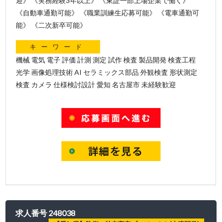
迎》 《実務経験3年以上》 《東証一部上場企業で働く》
《自動車通勤可能》 《職業訓練生応募可能》 《電車通勤可
能》 《二次新卒可能》
キーワード
機械 電気 電子 評価 計測 測定 試作 検査 製品開発 検査工程
光学 画像処理技術 AI セラミックス部品 外観検査 形状測定
検査 カメラ 仕様検討設計 愛知 名古屋市 未経験歓迎
求人番号 248038