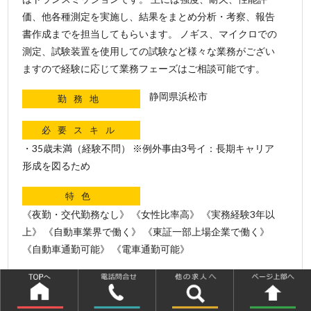
価、他各種測定を実施し、結果をまとめ分析・考察、報告
書作成までを担当してもらいます。 ノギス、マイクロでの
測定、試験装置を使用しての試験など様々な業務がござい
ますので経験に応じて業務フェーズはご相談可能です。
静岡県浜松市
勤務地
必要スキル
・35歳未満（経験不問） ※例外事由3号イ：長期キャリア
形成を図るため
特色
《夜勤・交代勤務なし》 《女性比率高》 《実務経験3年以
上》 《自動車業界で働く》 《東証一部上場企業で働く》
《自動車通勤可能》 《電車通勤可能》
キーワード
自働車 浜松市 試験評価 解析 設計 開発 トランスミッション