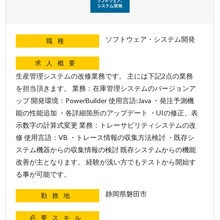
ソフトウェア・システム開発
職種
求人概要
生産管理システムの改修業務です。 主には下記2点の業務
を担当頂きます。 業務：在庫管理システムのバージョンア
ップ 開発環境：PowerBuilder 使用言語:Java ・発注予測機
能の性能追加 ・各詳細箇所のアップデート ・UIの修正、表
示数字の計算式変更 業務：トレーサビリティシステムの改
修 使用言語：VB ・トレース情報の収集方法検討 ・既存シ
ステム機器からの収集情報の検討 既存システムからの機能
改善が主となります。 経験が浅い方でもテストから開始す
る事が可能です。
静岡県磐田市
勤務地
必要スキル