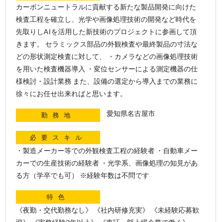
カーボンニュートラルに貢献する新たな製品開発に向けた
検査工程を確立し、光学や画像処理技術の開発など時代を
先取りしAIを活用した新技術のプロジェクトに参画して頂
きます。 セラミックス部品の外観検査や最終製品の寸法な
どの形状測定検査に対して、 ・カメラなどの画像処理技術
を用いた検査機器導入 ・変位センサーによる測定機器の仕
様検討・設計業務 また、設備の選定から導入までの業務に
徐々にお任せ出来ればと思います。
愛知県名古屋市
勤務地
必要スキル
・製造メーカー等での外観検査工程の経験者 ・自動車メー
カーでの生産技術の経験者 ・光学系、画像処理の知見があ
る方（学卒でも可） ※経験年数は不問です
特色
《夜勤・交代勤務なし》 《社内研修充実》 《未経験応募歓