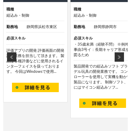
職種
職種
組込み・制御
組込み・制御
勤務地
静岡県浜松市東区
勤務地
静岡県静岡市
必須スキル
必須スキル
・35歳未満（経験不問） ※例外
事由3号イ：長期キャリア形成を
評価アプリの開発 評価画面の開発
図るため
設計業務を担当して頂きます。 製
品は各種評価などに使用されるイ
ンタ―フェイスを扱っておりま
製品開発での組込みソフト プラ
す。 今回はWindowsで使用...
デル玩具の開発業務です。 コン
ローラーを使用して実機を動かす
製品になります。 制御ソフト、
にはマイコン組込みソフ...