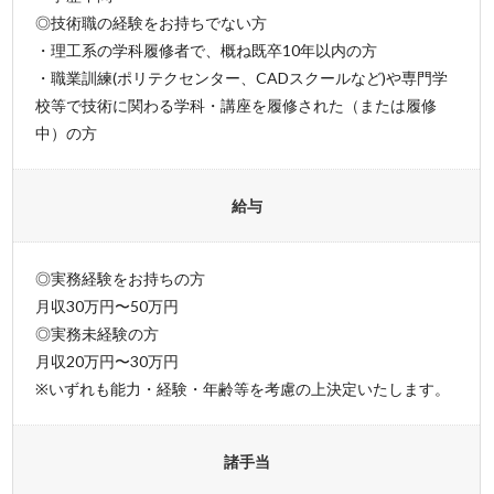
◎技術職の経験をお持ちでない方
・理工系の学科履修者で、概ね既卒10年以内の方
・職業訓練(ポリテクセンター、CADスクールなど)や専門学
校等で技術に関わる学科・講座を履修された（または履修
中）の方
給与
◎実務経験をお持ちの方
月収30万円〜50万円
◎実務未経験の方
月収20万円〜30万円
※いずれも能力・経験・年齢等を考慮の上決定いたします。
諸手当