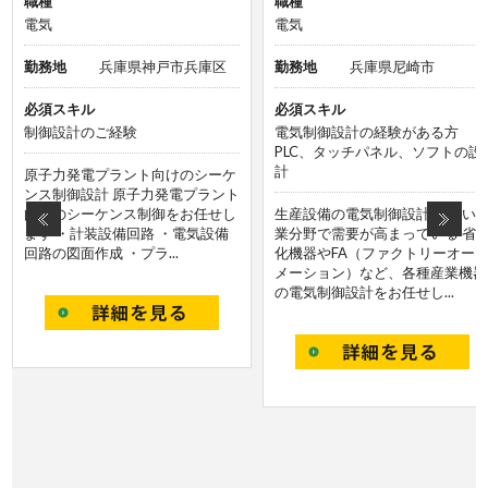
職種
職種
電気
電気
勤務地
兵庫県神戸市兵庫区
勤務地
兵庫県尼崎市
必須スキル
必須スキル
制御設計のご経験
電気制御設計の経験がある方
PLC、タッチパネル、ソフトの設
計
原子力発電プラント向けのシーケ
ンス制御設計 原子力発電プラント
向けのシーケンス制御をお任せし
生産設備の電気制御設計 幅広い
ます ・計装設備回路 ・電気設備
業分野で需要が高まっている 省
回路の図面作成 ・プラ...
化機器やFA（ファクトリーオー
メーション）など、各種産業機器
の電気制御設計をお任せし...