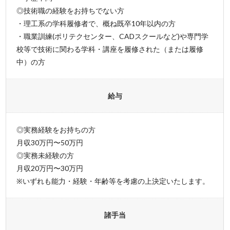
◎技術職の経験をお持ちでない方
・理工系の学科履修者で、概ね既卒10年以内の方
・職業訓練(ポリテクセンター、CADスクールなど)や専門学
校等で技術に関わる学科・講座を履修された（または履修
中）の方
給与
◎実務経験をお持ちの方
月収30万円〜50万円
◎実務未経験の方
月収20万円〜30万円
※いずれも能力・経験・年齢等を考慮の上決定いたします。
諸手当