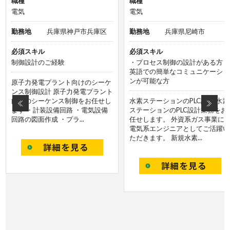
職種
職種
電気
電気
勤務地
兵庫県神戸市兵庫区
勤務地
兵庫県尼崎市
必須スキル
必須スキル
制御設計のご経験
・プロセス制御の設計がある方 
英語での簡単なコミュニケーショ
ンが可能な方
原子力発電プラント向けのシーケ
ンス制御設計 原子力発電プラント
向けのシーケンス制御をお任せし
水素ステーションのPLC設計 水素
ます ・計装設備回路 ・電気設備
ステーションのPLC設計業務をお
回路の図面作成 ・プラ...
任せします。 外資系ガス事業に
電気系エンジニアとしてご活躍い
ただきます。 新規水素...