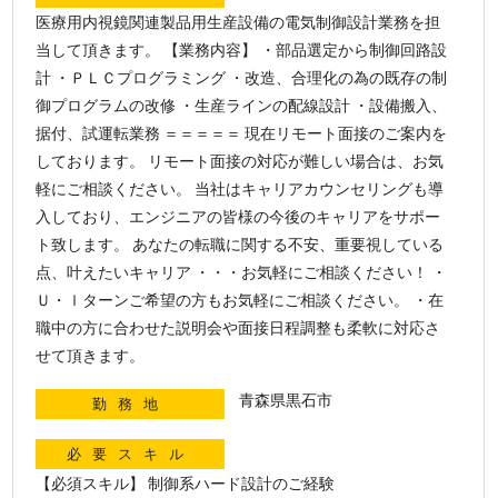
医療用内視鏡関連製品用生産設備の電気制御設計業務を担
当して頂きます。 【業務内容】 ・部品選定から制御回路設
計 ・ＰＬＣプログラミング ・改造、合理化の為の既存の制
御プログラムの改修 ・生産ラインの配線設計 ・設備搬入、
据付、試運転業務 ＝＝＝＝＝ 現在リモート面接のご案内を
しております。 リモート面接の対応が難しい場合は、お気
軽にご相談ください。 当社はキャリアカウンセリングも導
入しており、エンジニアの皆様の今後のキャリアをサポー
ト致します。 あなたの転職に関する不安、重要視している
点、叶えたいキャリア ・・・お気軽にご相談ください！ ・
Ｕ・ｌターンご希望の方もお気軽にご相談ください。 ・在
職中の方に合わせた説明会や面接日程調整も柔軟に対応さ
せて頂きます。
青森県黒石市
勤務地
必要スキル
【必須スキル】 制御系ハード設計のご経験