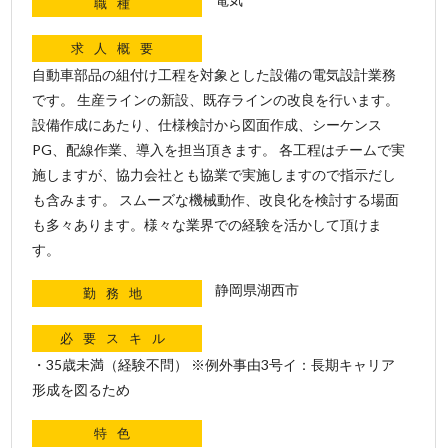
職種
求人概要
自動車部品の組付け工程を対象とした設備の電気設計業務
です。 生産ラインの新設、既存ラインの改良を行います。
設備作成にあたり、仕様検討から図面作成、シーケンス
PG、配線作業、導入を担当頂きます。 各工程はチームで実
施しますが、協力会社とも協業で実施しますので指示だし
も含みます。 スムーズな機械動作、改良化を検討する場面
も多々あります。様々な業界での経験を活かして頂けま
す。
静岡県湖西市
勤務地
必要スキル
・35歳未満（経験不問） ※例外事由3号イ：長期キャリア
形成を図るため
特色