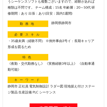
うシーケンスソフトも複数ございますので、経験があれば
種類は不問です。 チーム構成：15名 年齢層：20～50代 研
修期間：あり 出張：あり(目安：国内1週間)
静岡県静岡市
勤務地
必要スキル
・35歳未満（経験不問） ※例外事由3号イ：長期キャリア
形成を図るため
特色
《夜勤・交代勤務なし》 《実務経験3年以上》 《自動車通
勤可能》
キーワード
静岡市 正社員 電気制御設計 ラダー図 現地据え付け ステー
ジ製品 生産設備 PLC シーケンス