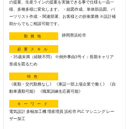
の提案、生産ラインの提案を実施できる事で仕様も一品一
様、多種多様に変化します。 ・組図作成、単体部品図、パ
ーツリスト作成 ・関連部署、お客様との折衝業務 ※設計補
助からでもご相談可能です。
静岡県浜松市
勤務地
必要スキル
・35歳未満（経験不問） ※例外事由3号イ：長期キャリア
形成を図るため
特色
《夜勤・交代勤務なし》 《東証一部上場企業で働く》 《自
動車通勤可能》 《職業訓練生応募可能》
キーワード
電気設計 多軸加工機 増産増員 浜松市 PLC マシニング レー
ザー加工