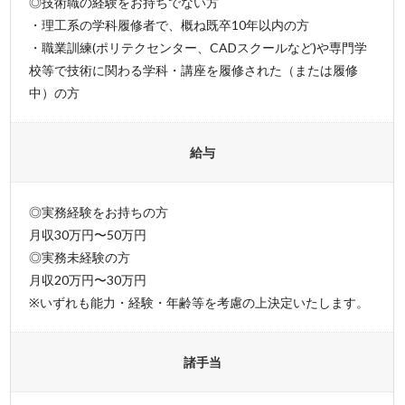
◎技術職の経験をお持ちでない方
・理工系の学科履修者で、概ね既卒10年以内の方
・職業訓練(ポリテクセンター、CADスクールなど)や専門学
校等で技術に関わる学科・講座を履修された（または履修
中）の方
給与
◎実務経験をお持ちの方
月収30万円〜50万円
◎実務未経験の方
月収20万円〜30万円
※いずれも能力・経験・年齢等を考慮の上決定いたします。
諸手当