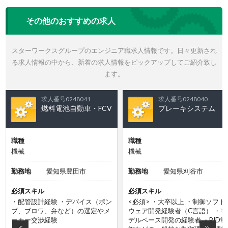
その他のおすすめの求人
スターワークスグループのエンジニア職求人情報です。日々更新され
る求人情報の中から、新着の求人情報をピックアップしてご紹介致し
ます。
求人番号0248041
求人番号0248040
燃料電池自動車・FCV
ブレーキシステム
職種
職種
機械
機械
勤務地
愛知県豊田市
勤務地
愛知県刈谷市
必須スキル
必須スキル
・配管設計経験 ・デバイス（ポン
<必須> ・大卒以上 ・制御ソフト
プ、ブロワ、弁など）の選定やメ
ウェア開発経験者（C言語） ・モ
ーカー交渉経験
デルベース開発の経験者 ・PID制