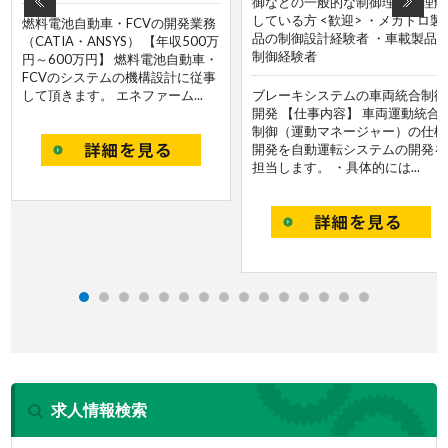
御などの一般的な制御理論を理解
している方 <歓迎> ・メカトロ製
燃料電池自動車・FCVの開発業務
品の制御設計経験者 ・車載製品
（CATIA・ANSYS） 【年収500万
制御経験者
円～600万円】 燃料電池自動車・
FCVのシステムの機構設計に従事
して頂きます。 エネファーム...
ブレーキシステムの車両統合制御
開発 【仕事内容】 車両運動統合
制御（運動マネージャー）の仕様
開発を自動運転システムの開発を
担当します。 ・具体的には...
求人情報検索