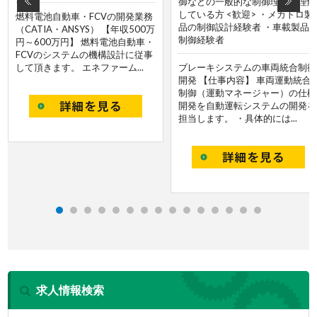
御などの一般的な制御理論を理解
している方 <歓迎> ・メカトロ製
燃料電池自動車・FCVの開発業務
品の制御設計経験者 ・車載製品
（CATIA・ANSYS） 【年収500万
制御経験者
円～600万円】 燃料電池自動車・
FCVのシステムの機構設計に従事
して頂きます。 エネファーム...
ブレーキシステムの車両統合制御
開発 【仕事内容】 車両運動統合
制御（運動マネージャー）の仕様
開発を自動運転システムの開発を
担当します。 ・具体的には...
求人情報検索