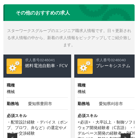
その他のおすすめの求人
スターワークスグループのエンジニア職求人情報です。日々更新され
る求人情報の中から、新着の求人情報をピックアップしてご紹介致し
ます。
求人番号0248041
求人番号0248040
燃料電池自動車・FCV
ブレーキシステム
職種
職種
機械
機械
勤務地
愛知県豊田市
勤務地
愛知県刈谷市
必須スキル
必須スキル
・配管設計経験 ・デバイス（ポン
<必須> ・大卒以上 ・制御ソフト
プ、ブロワ、弁など）の選定やメ
ウェア開発経験者（C言語） ・モ
ーカー交渉経験
デルベース開発の経験者 ・PID制